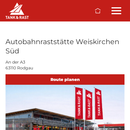
Skip to main content
Raststätten
Autobahnraststätte Weiskirchen
Süd
An der A3
63110 Rodgau
Route planen