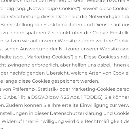
ookies sind für den Betrieb unserer Website bzw. die B
ndig (sog. „Notwendige Cookies“). Soweit diese Cookies
it der Verarbeitung dieser Daten auf die Notwendigkeit 
ereitstellung der Funktionalitäten und Dienste auf unsere
ch zu einem späteren Zeitpunkt über die Cookie-Einstel
aben, setzen wir auf unserer Website zudem weitere Cook
atistischen Auswertung der Nutzung unserer Website (sog.
halte (sog. „Marketing-Cookies“) ein. Diese Cookies sind
t zwingend erforderlich, aber helfen uns dabei, Ihnen
e der nachfolgenden Übersicht, welche Arten von Cooki
ie lange diese Cookies gespeichert werden.
on Präferenz-, Statistik- oder Marketing-Cookies per
rt. 6 Abs. 1 lit. a DSGVO bzw. § 25 Abs. 1 TDDDG). Sie kön
. Zudem können Sie Ihre erteilte Einwilligung zur Verw
instellungen in dieser Datenschutzerklärung und Cookie
 Widerruf Ihrer Einwilligung wird die Rechtmäßigkeit de