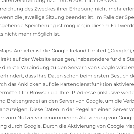
atenverarbeitung nach Art. 6 Abs. 1 lit. f DS-GVO.
Erreichung des Zweckes ihrer Erhebung nicht mehr erford
, wenn die jeweilige Sitzung beendet ist. Im Falle der Sp
usgehende Speicherung ist möglich; in diesem Fall werd
s nicht mehr möglich ist.
s. Anbieter ist die Google Ireland Limited („Google“), 
irekt auf der Website anzeigen, insbesondere für die S
ne direkte Verbindung zu den Servern von Google wird er
d verhindert, dass Ihre Daten schon beim ersten Besuc
 das Anklicken auf die Kartendienstfunktion aktivieren
mittelt Ihr Browser u.a. Ihre IP-Adresse (inklusive weit
nd Breitengrade) an den Server von Google, um die Ve
anzuzeigen. Diese Daten in der Regel an einen Server 
der vom Nutzer vorgenommenen Aktivierung von Google 
ng durch Google. Durch die Aktivierung von Google Ma