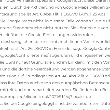
 Nutzerverhalten speichert. Google nutzt diese Daten i
llen. Durch die Aktivierung von Google Maps willigen 
grundlage ist Art. 6 Abs. 1 lit. a DSGVO i.V.m. § 25 Ab
 Sie Google Maps nicht; in diesem Falle können Sie die 
otene Standortsuche nicht nutzen. Sie können die von I
rzeit über die
Cookie-Einstellungen
widerrufen.
diesbezüglichen datenschutzrechtlichen Verantwortlich
it nach Art. 26 DSGVO in Form der sog. „Google Control
ty.google/controllerterms/
abgerufen und eingesehen werde
n die USA) nur auf Grundlage und im Einklang mit den V
en und die dortige Verarbeitung werden sogenannte Stand
ission auf Grundlage von Art. 46 Abs. 2 lit. c DSGVO erl
n, dass Ihre Daten auch dann den europäischen Datensch
ermittelt und dort verarbeitet werden. Sie finden den 
lex.europa.eu/eli/dec_impl/2021/914/oj?locale=de
ass Sie bei Google eingeloggt sind, die verarbeiteten D