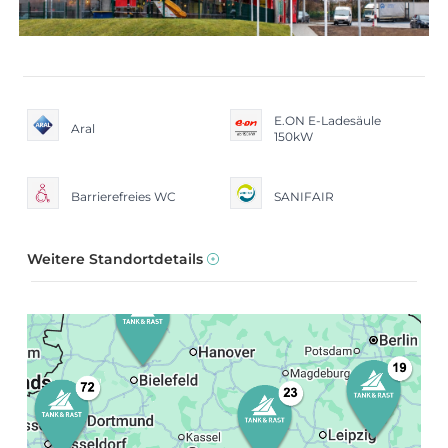
E.ON E-Ladesäule
Aral
150kW
Barrierefreies WC
SANIFAIR
Weitere Standortdetails