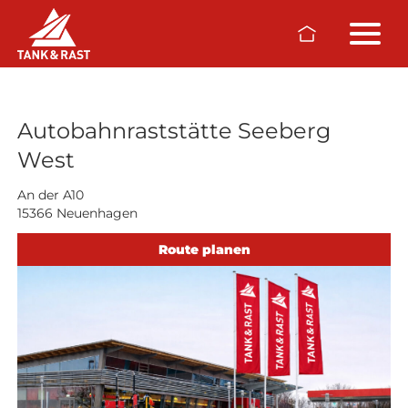
Skip to main content
Raststätten
Autobahnraststätte Seeberg
West
An der A10
15366 Neuenhagen
Route planen