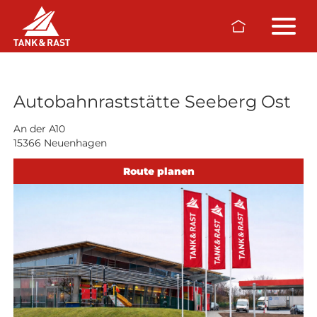
Skip to main content
Raststätten
Autobahnraststätte Seeberg Ost
An der A10
15366 Neuenhagen
Route planen