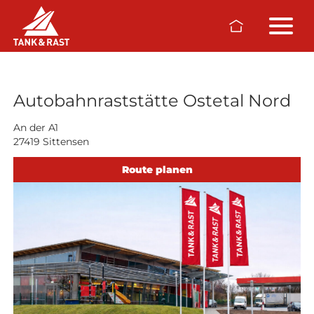
Skip to main content
Raststätten
Autobahnraststätte Ostetal Nord
An der A1
27419 Sittensen
Route planen