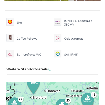
IONITY E-Ladesäule
Shell
350kW
Coffee Fellows
Geldautomat
Barrierefreies WC
SANIFAIR
Weitere Standortdetails