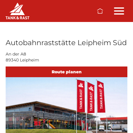
Skip to main content
Raststätten
Autobahnraststätte Leipheim Süd
An der A8
89340 Leipheim
Route planen