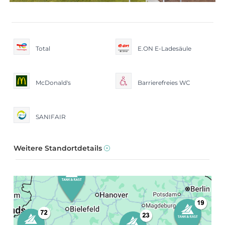
Total
E.ON E-Ladesäule
McDonald's
Barrierefreies WC
SANIFAIR
Weitere Standortdetails