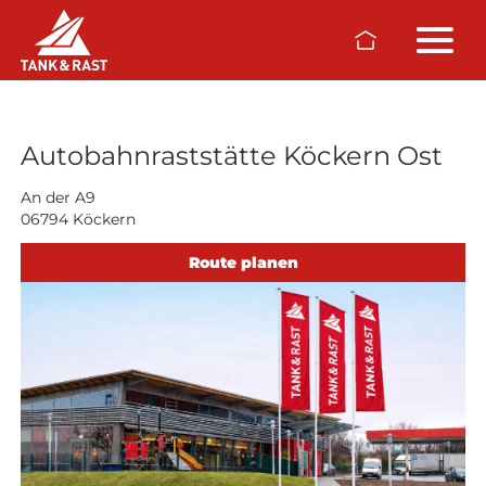
Skip to main content
Raststätten
Autobahnraststätte Köckern Ost
An der A9
06794 Köckern
Route planen