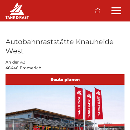
Skip to main content
Raststätten
Autobahnraststätte Knauheide
West
An der A3
46446 Emmerich
Route planen