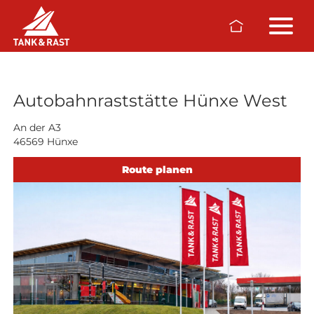
Skip to main content
Raststätten
Autobahnraststätte Hünxe West
An der A3
46569 Hünxe
Route planen