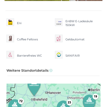
EnBW E-Ladesäule
Eni
150kW
Coffee Fellows
Geldautomat
Barrierefreies WC
SANIFAIR
Weitere Standortdetails