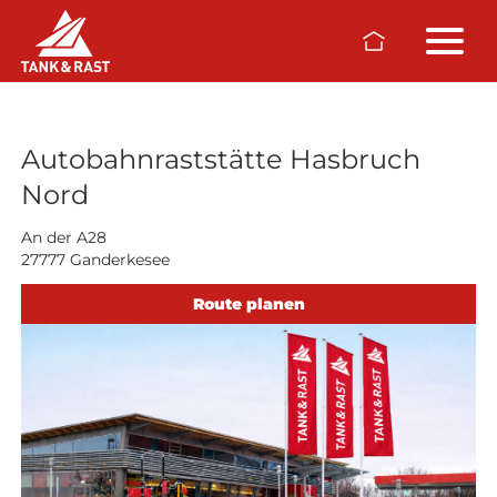
Skip to main content
Raststätten
Autobahnraststätte Hasbruch
Nord
An der A28
27777 Ganderkesee
Route planen