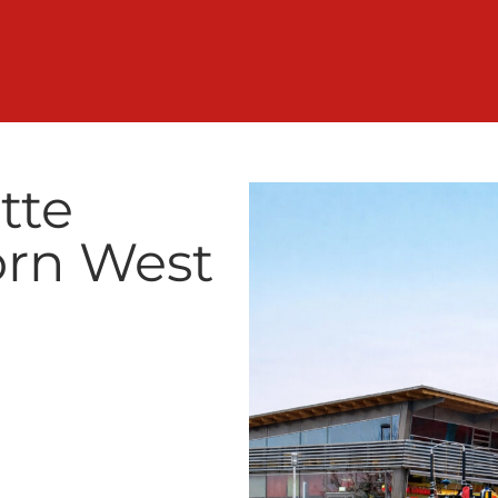
tte
orn West