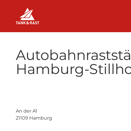
Skip to main content
Raststätten
Autobahnraststä
Hamburg-Stillh
An der A1
21109 Hamburg