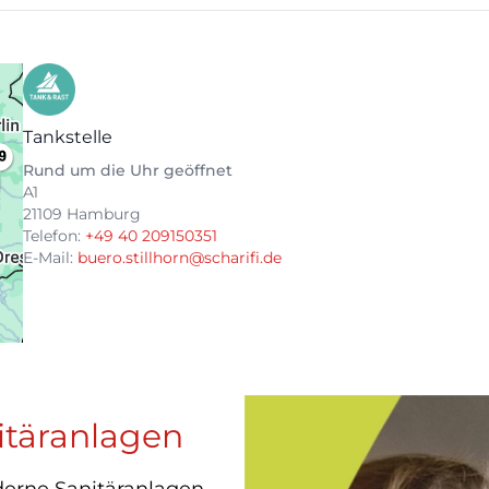
Tankstelle
Rund um die Uhr geöffnet
A1
21109 Hamburg
Telefon:
+49 40 209150351
E-Mail:
buero.stillhorn@scharifi.de
itäranlagen