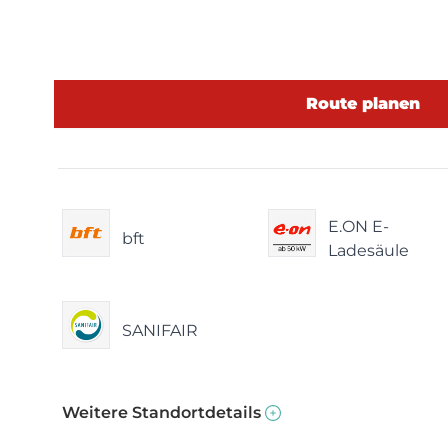
Route planen
E.ON E-
bft
Ladesäule
SANIFAIR
Weitere Standortdetails